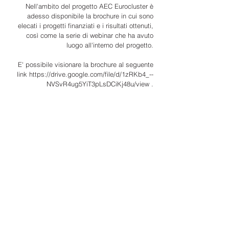
Nell'ambito del progetto AEC Eurocluster è
adesso disponibile la brochure in cui sono
elecati i progetti finanziati e i risultati ottenuti,
così come la serie di webinar che ha avuto
luogo all'interno del progetto.
E' possibile visionare la brochure al seguente
link
https://drive.google.com/file/d/1zRKb4_--
NVSvR4ug5YiT3pLsDCiKj48u/view
.
Centro Direzionale Campomaggio,
Località Drove 15 -
Poggibonsi, SI 53036
Tel.
+39 0577 937457
Fax.
+39 0577 936297
distrettointerniedesign@gmail.com