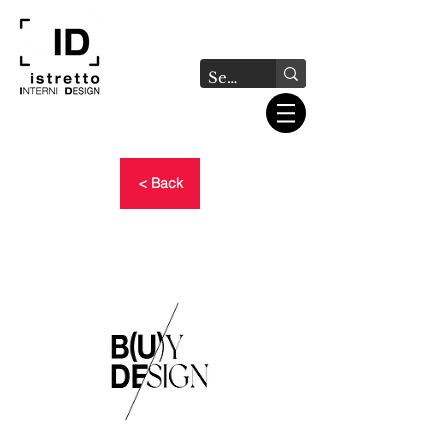
< Back
B(U)Y DESIGN -
PRESENTAZIONE