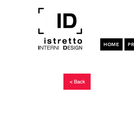
HOME
PR
< Back
Festiv
Valorizzazio