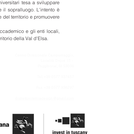
niversitari tesa a sviluppare
e il sopralluogo. L'intento è
e del territorio e promuovere
cademico e gli enti locali,
itorio della Val d'Elsa.
Centro Direzionale Campomaggio,
Località Drove 15 -
Poggibonsi, SI 53036
Tel. +39 0577 937457
Fax. +39 0577 936297
distrettointerniedesign@gmail.com