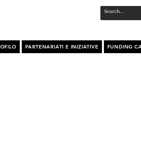
OFILO
PARTENARIATI E INIZIATIVE
FUNDING CA
al Territorimpresa -
ne Aree Industriali