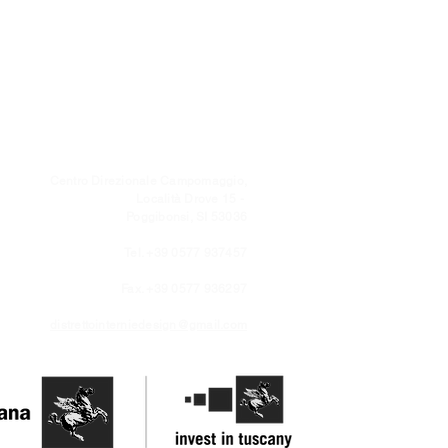
Centro Direzionale Campomaggio,
Località Drove 15 -
Poggibonsi, SI 53036
Tel. +39 0577 937457
Fax. +39 0577 936297
distrettointerniedesign@gmail.com