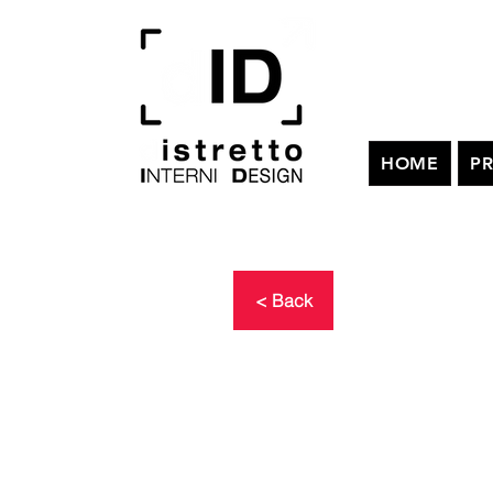
HOME
PR
< Back
SPACE T
I
ENVIR